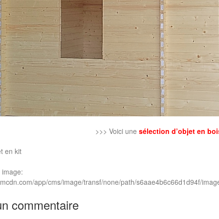
>>> Voici une
sélection d’objet en boi
t en kit
 image:
.jimcdn.com/app/cms/image/transf/none/path/s6aae4b6c66d1d94f/ima
un commentaire