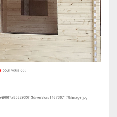
s
pour vous <<<
ge/i9667a8582930f13d/version/1467367178/image.jpg