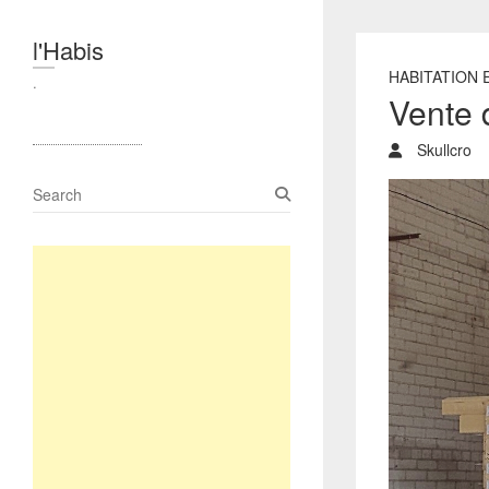
l'Habis
HABITATION 
.
Vente d
Skullcro
S
e
a
r
c
h