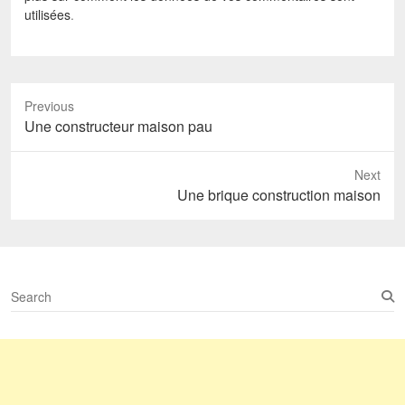
utilisées
.
Previous
Previous
Une constructeur maison pau
post:
Next
Next
Une brique construction maison
post:
S
e
a
r
c
h