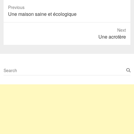
Previous
Previous
Une maison saine et écologique
post:
Next
Next
Une acrotère
post:
S
e
a
r
c
h