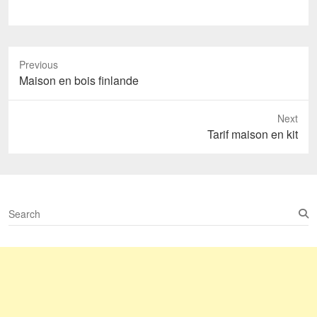
Previous
Previous
Maison en bois finlande
post:
Next
Next
Tarif maison en kit
post:
S
e
a
r
c
h