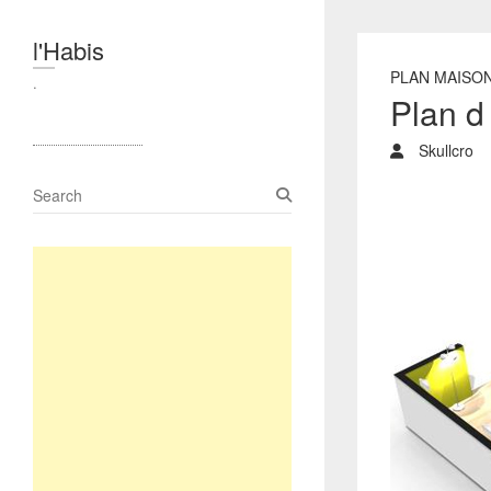
l'Habis
PLAN MAISO
.
Plan d
Skullcro
S
e
a
r
c
h