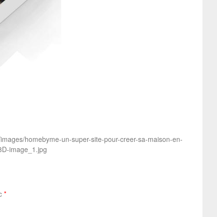
dia/images/homebyme-un-super-site-pour-creer-sa-maison-en-
3D-image_1.jpg
ec
*