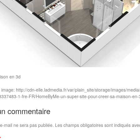
ison en 3d
 image: http://cdn-elle.ladmedia.fr/var/plain_site/storage/images/me
337483-1-fre-FR/HomeByMe-un-super-site-pour-creer-sa-maison-en-
un commentaire
e-mail ne sera pas publiée.
Les champs obligatoires sont indiqués av
*