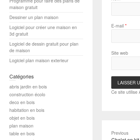
Programme pour faire des plans de
maison gratuit
Dessiner un plan maison
E-mail
*
Logiciel pour créer une maison en
3d gratuit
Logiciel de dessin gratuit pour plan
de maison
Site web
Logiciel plan maison exterieur
Catégories
abris jardin en bois
Ce site utilise
construction écolo
deco en bois
habitation en bois
objet en bois
plan maison
Previous
table en bois
Previous
Chalet en kit