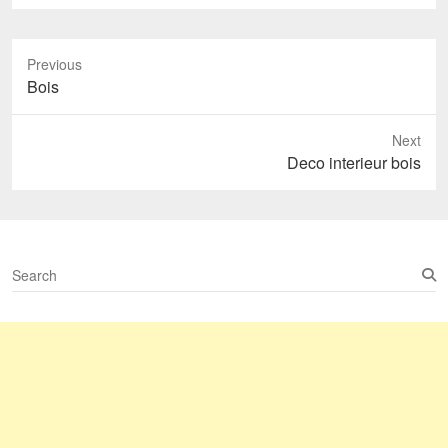
Previous
Previous
Bois
post:
Next
Next
Deco interieur bois
post:
S
e
a
r
c
h