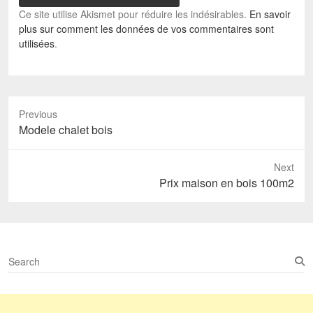
Ce site utilise Akismet pour réduire les indésirables.
En savoir
plus sur comment les données de vos commentaires sont
utilisées
.
Previous
Previous
Modele chalet bois
post:
Next
Next
Prix maison en bois 100m2
post:
S
e
a
r