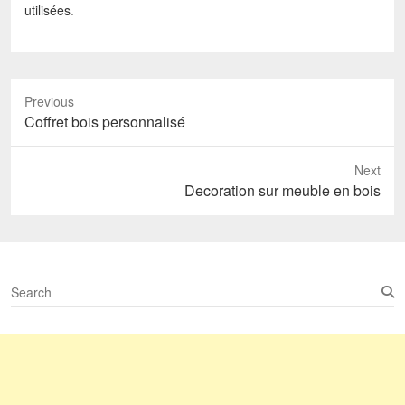
utilisées
.
Previous
Previous
Coffret bois personnalisé
post:
Next
Next
Decoration sur meuble en bois
post:
S
e
a
r
c
h