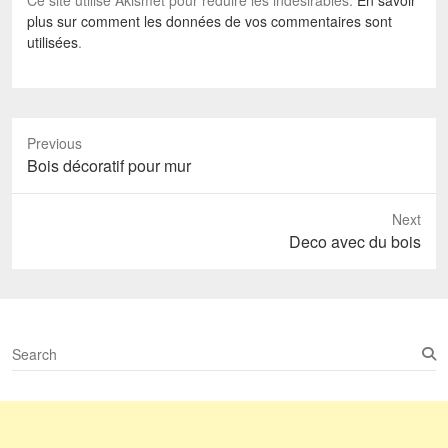
plus sur comment les données de vos commentaires sont
utilisées
.
Previous
Previous
Bois décoratif pour mur
post:
Next
Next
Deco avec du bois
post:
S
e
a
r
c