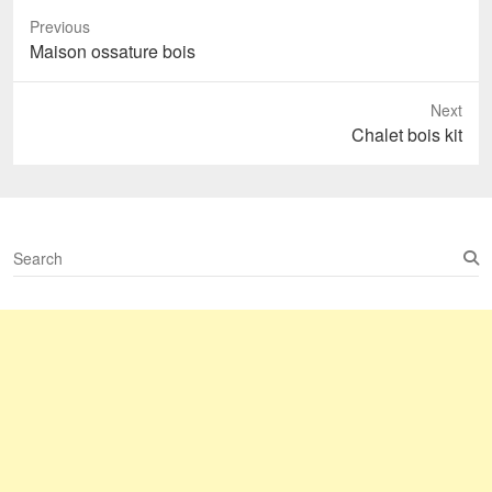
Previous
Previous
Maison ossature bois
post:
Next
Next
Chalet bois kit
post:
S
e
a
r
c
h