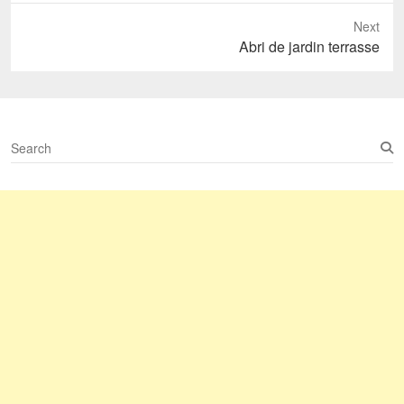
Next
Next
Abri de jardin terrasse
post:
S
e
a
r
c
h